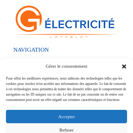
NAVIGATION
Nos réalisations
Gérer le consentement
Nos prestations
Pour offrir les meilleures expériences, nous utilisons des technologies telles que les
Qui sommes-nous ?
cookies pour stocker et/ou accéder aux informations des appareils. Le fait de consentir
à ces technologies nous permettra de traiter des données telles que le comportement de
navigation ou les ID uniques sur ce site. Le fait de ne pas consentir ou de retirer son
SUIVEZ-NOUS
consentement peut avoir un effet négatif sur certaines caractéristiques et fonctions.
Accepter
Refuser
© G Électricité - SIREN 952700771 - Réalisation
POCA