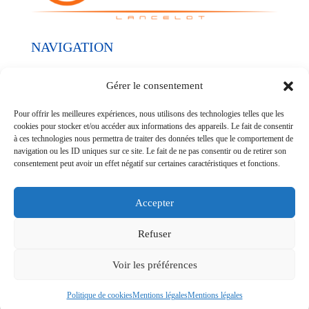
NAVIGATION
Nos réalisations
Gérer le consentement
Nos prestations
Pour offrir les meilleures expériences, nous utilisons des technologies telles que les
Qui sommes-nous ?
cookies pour stocker et/ou accéder aux informations des appareils. Le fait de consentir
à ces technologies nous permettra de traiter des données telles que le comportement de
navigation ou les ID uniques sur ce site. Le fait de ne pas consentir ou de retirer son
SUIVEZ-NOUS
consentement peut avoir un effet négatif sur certaines caractéristiques et fonctions.
Accepter
Refuser
© G Électricité - SIREN 952700771 - Réalisation
POCA
Voir les préférences
Mentions légales
-
Politique de confidentialité
Politique de cookies
Mentions légales
Mentions légales