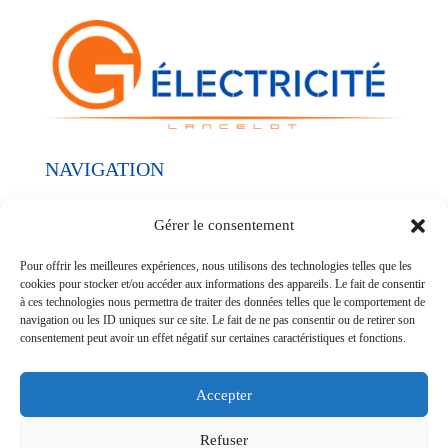
NAVIGATION
Nos réalisations
Gérer le consentement
Nos prestations
Pour offrir les meilleures expériences, nous utilisons des technologies telles que les
Qui sommes-nous ?
cookies pour stocker et/ou accéder aux informations des appareils. Le fait de consentir
à ces technologies nous permettra de traiter des données telles que le comportement de
navigation ou les ID uniques sur ce site. Le fait de ne pas consentir ou de retirer son
SUIVEZ-NOUS
consentement peut avoir un effet négatif sur certaines caractéristiques et fonctions.
Accepter
Refuser
© G Électricité - SIREN 952700771 - Réalisation
POCA